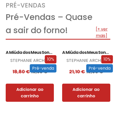
PRÉ-VENDAS
Pré-Vendas – Quase
a sair do forno!
[+ ver
mais]
A Miúda dos Meus Sonhos
A Miúda dos Meus Sonhos – Edição…
10%
10%
STEPHANIE ARCHER
STEPHANIE ARCHER
Pré-venda
Pré-venda
18,80
€
16,93
€
21,10
€
19,00
€
Adicionar ao
Adicionar ao
carrinho
carrinho