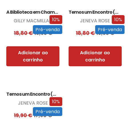
A Biblioteca em Chamas
Temos um Encontro (Outra Vez)
10%
10%
GILLY MACMILLAN
JENEVA ROSE
Pré-venda
Pré-venda
18,80
€
16,93
€
18,80
€
16,93
€
Adicionar ao
Adicionar ao
carrinho
carrinho
Temos um Encontro (Outra Vez) – Edição…
10%
JENEVA ROSE
Pré-venda
19,90
€
17,90
€