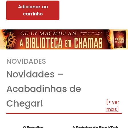
Adicionar ao
carrinho
NOVIDADES
Novidades –
Acabadinhas de
Chegar!
[+ ver
mais]
O Espelho
A Rainha do BookTok