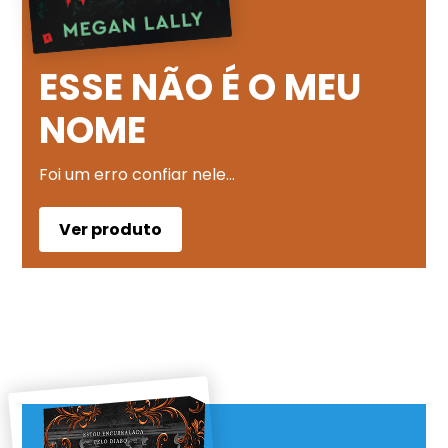
ESSE NÃO É O MEU
NOME
Foi um erro confiar nele…
Ver produto