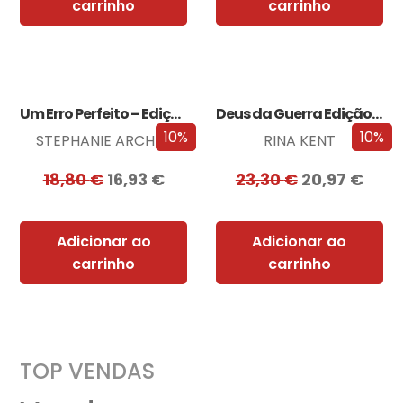
carrinho
carrinho
Um Erro Perfeito – Edição com EDGES
Deus da Guerra Edição com EDGES
10%
10%
STEPHANIE ARCHER
RINA KENT
18,80
€
16,93
€
23,30
€
20,97
€
Adicionar ao
Adicionar ao
carrinho
carrinho
TOP VENDAS