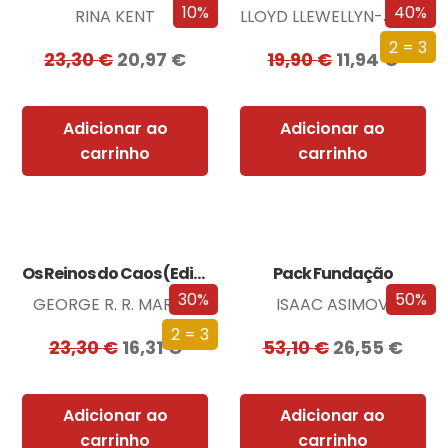
10%
40%
RINA KENT
LLOYD LLEWELLYN-JONES
2 = 3
23,30
€
20,97
€
19,90
€
11,94
€
Adicionar ao
Adicionar ao
carrinho
carrinho
Os Reinos do Caos (Edição especial limitada)
Pack Fundação
30%
50%
GEORGE R. R. MARTIN
ISAAC ASIMOV
2 = 3
23,30
€
16,31
€
53,10
€
26,55
€
Adicionar ao
Adicionar ao
carrinho
carrinho