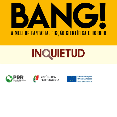
Homepage das Edições Saída de Emergência, Edições
Chá das Cinco e Chancela Desassossego.