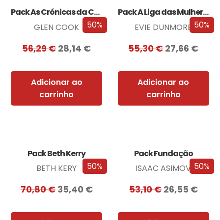
Pack As Crónicas da Companhia Negra
Pack A Liga das Mulheres Extraordinárias
50%
50%
GLEN COOK
EVIE DUNMORE
56,29
€
28,14
€
55,30
€
27,66
€
Adicionar ao
Adicionar ao
carrinho
carrinho
Pack Beth Kerry
Pack Fundação
50%
50%
BETH KERY
ISAAC ASIMOV
70,80
€
35,40
€
53,10
€
26,55
€