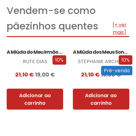
Vendem-se como
pãezinhos quentes
[+ ver
mais]
A Miúda do Meu Irmão – Edição…
A Miúda dos Meus Sonhos – Edição…
10%
10%
RUTE DIAS
STEPHANIE ARCHER
Pré-venda
21,10
€
19,00
€
21,10
€
19,00
€
Adicionar ao
Adicionar ao
carrinho
carrinho