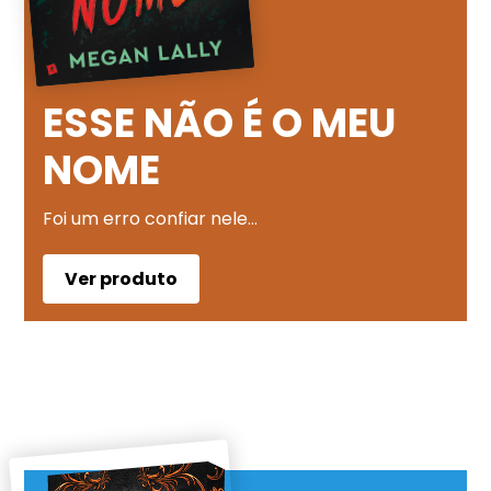
ESSE NÃO É O MEU
NOME
Foi um erro confiar nele…
Ver produto