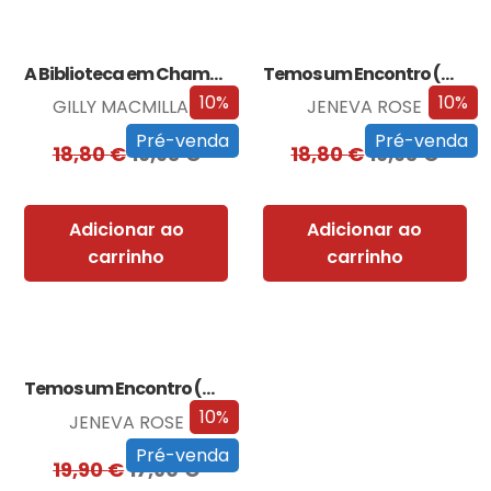
A Biblioteca em Chamas
Temos um Encontro (Outra Vez)
10%
10%
GILLY MACMILLAN
JENEVA ROSE
Pré-venda
Pré-venda
18,80
€
16,93
€
18,80
€
16,93
€
Adicionar ao
Adicionar ao
carrinho
carrinho
Temos um Encontro (Outra Vez) – Edição…
10%
JENEVA ROSE
Pré-venda
19,90
€
17,90
€