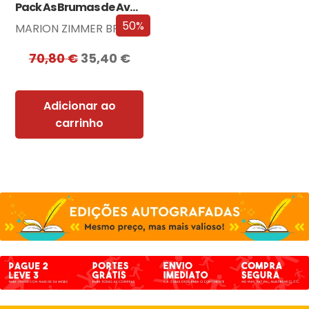
Pack As Brumas de Avalon
50%
MARION ZIMMER BRADLEY
70,80
€
35,40
€
Adicionar ao
carrinho