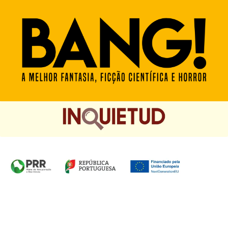
Homepage das Edições Saída de Emergência, Edições
Chá das Cinco e Chancela Desassossego.