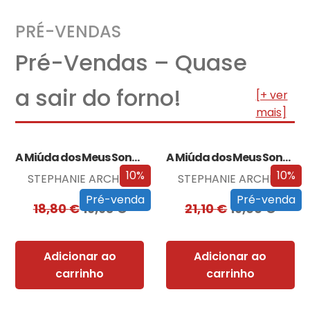
PRÉ-VENDAS
Pré-Vendas – Quase
a sair do forno!
[+ ver
mais]
A Miúda dos Meus Sonhos
A Miúda dos Meus Sonhos – Edição…
10%
10%
STEPHANIE ARCHER
STEPHANIE ARCHER
Pré-venda
Pré-venda
18,80
€
16,93
€
21,10
€
19,00
€
Adicionar ao
Adicionar ao
carrinho
carrinho