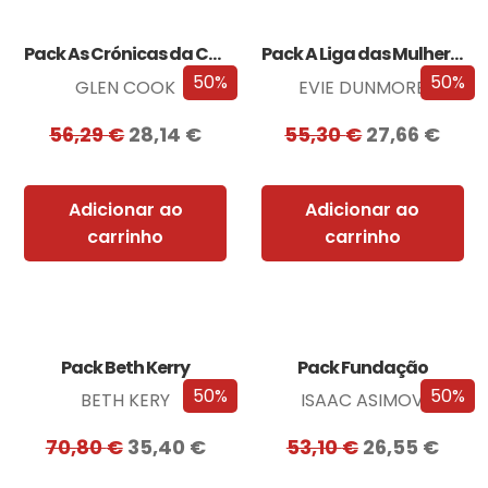
Pack As Crónicas da Companhia Negra
Pack A Liga das Mulheres Extraordinárias
50%
50%
GLEN COOK
EVIE DUNMORE
56,29
€
28,14
€
55,30
€
27,66
€
Adicionar ao
Adicionar ao
carrinho
carrinho
Pack Beth Kerry
Pack Fundação
50%
50%
BETH KERY
ISAAC ASIMOV
70,80
€
35,40
€
53,10
€
26,55
€