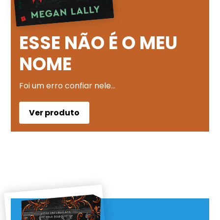
ESSE NÃO É O MEU
NOME
Foi um erro confiar nele…
Ver produto