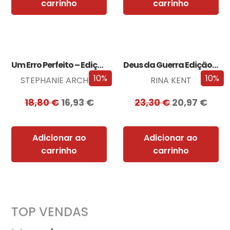
carrinho
carrinho
Um Erro Perfeito – Edição com EDGES
Deus da Guerra Edição com EDGES
10%
10%
STEPHANIE ARCHER
RINA KENT
18,80
€
16,93
€
23,30
€
20,97
€
Adicionar ao
Adicionar ao
carrinho
carrinho
TOP VENDAS