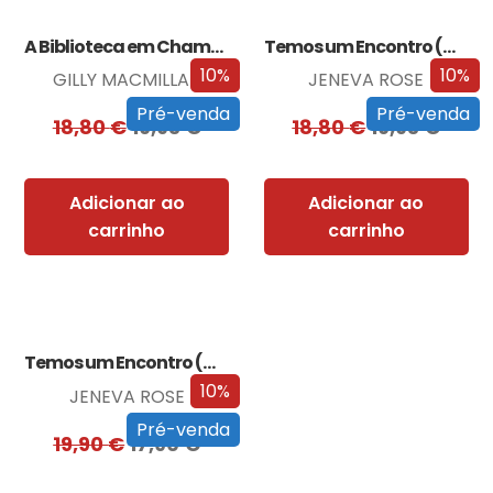
A Biblioteca em Chamas
Temos um Encontro (Outra Vez)
10%
10%
GILLY MACMILLAN
JENEVA ROSE
Pré-venda
Pré-venda
18,80
€
16,93
€
18,80
€
16,93
€
Adicionar ao
Adicionar ao
carrinho
carrinho
Temos um Encontro (Outra Vez) – Edição…
10%
JENEVA ROSE
Pré-venda
19,90
€
17,90
€