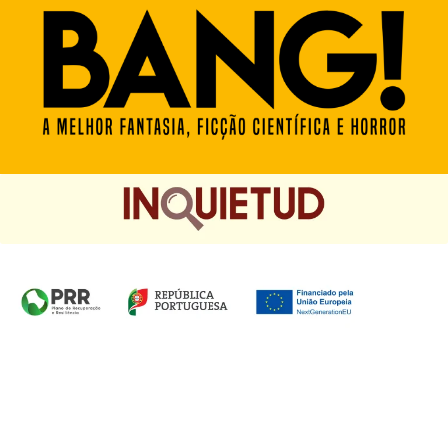
Homepage das Edições Saída de Emergência, Edições
Chá das Cinco e Chancela Desassossego.