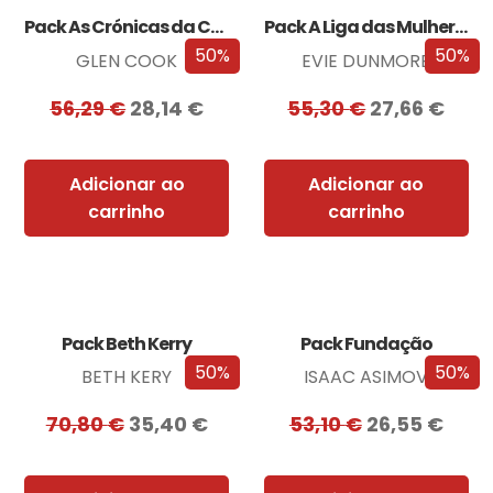
Pack As Crónicas da Companhia Negra
Pack A Liga das Mulheres Extraordinárias
50%
50%
GLEN COOK
EVIE DUNMORE
56,29
€
28,14
€
55,30
€
27,66
€
Adicionar ao
Adicionar ao
carrinho
carrinho
Pack Beth Kerry
Pack Fundação
50%
50%
BETH KERY
ISAAC ASIMOV
70,80
€
35,40
€
53,10
€
26,55
€