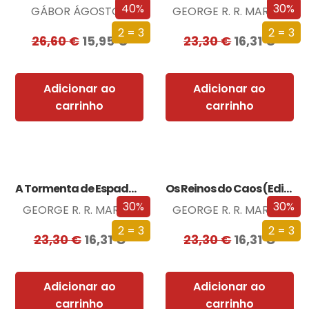
40%
30%
GÁBOR ÁGOSTON
GEORGE R. R. MARTIN
2 = 3
2 = 3
26,60
€
15,95
€
23,30
€
16,31
€
Adicionar ao
Adicionar ao
carrinho
carrinho
A Tormenta de Espadas (Edição especial limitada)
Os Reinos do Caos (Edição especial limitada)
30%
30%
GEORGE R. R. MARTIN
GEORGE R. R. MARTIN
2 = 3
2 = 3
23,30
€
16,31
€
23,30
€
16,31
€
Adicionar ao
Adicionar ao
carrinho
carrinho