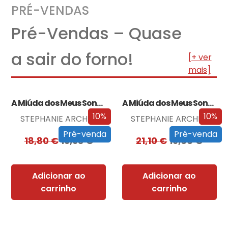
PRÉ-VENDAS
Pré-Vendas – Quase
a sair do forno!
[+ ver
mais]
A Miúda dos Meus Sonhos
A Miúda dos Meus Sonhos – Edição…
10%
10%
STEPHANIE ARCHER
STEPHANIE ARCHER
Pré-venda
Pré-venda
18,80
€
16,93
€
21,10
€
19,00
€
Adicionar ao
Adicionar ao
carrinho
carrinho