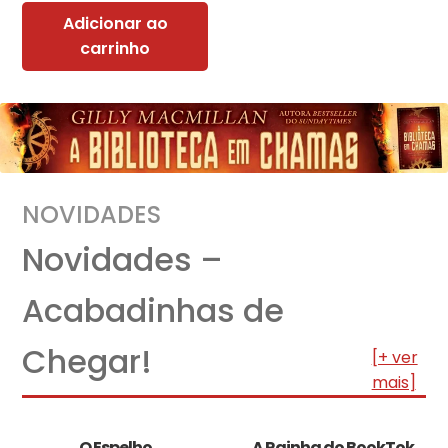
Adicionar ao
carrinho
NOVIDADES
Novidades –
Acabadinhas de
Chegar!
[+ ver
mais]
O Espelho
A Rainha do BookTok