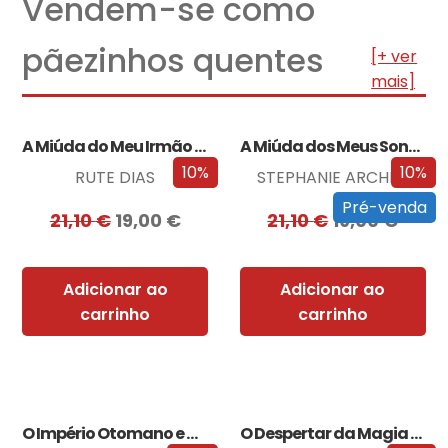
Vendem-se como
pãezinhos quentes
[+ ver
mais]
A Miúda do Meu Irmão – Edição…
A Miúda dos Meus Sonhos – Edição…
10%
10%
RUTE DIAS
STEPHANIE ARCHER
Pré-venda
21,10
€
19,00
€
21,10
€
19,00
€
Adicionar ao
Adicionar ao
carrinho
carrinho
O Império Otomano e a Conquista da…
O Despertar da Magia (Edição especial limitada)