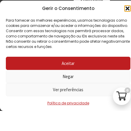
CONDIÇÕES
Gerir o Consentimento
POLÍTICA DE
Para fornecer as melhores experiências, usamos tecnologias como
PRIVACIDADE
cookies para armazenar e/ou aceder a informações do dispositivo.
Consentir com essas tecnologias nos permitirá processar dados,
POLÍTICA DE
como comportamento de navegação ou IDs exclusivos neste site.
Não consentir ou retirar o consentimento pode afetar negativamante
REEMBOLSO
certos recursos e funções.
LIVRO DE
RECLAMAÇÕES
Aceitar
Negar
CONTACTOS
Ver preferências
0
Política de privacidade
VISITE-NOS