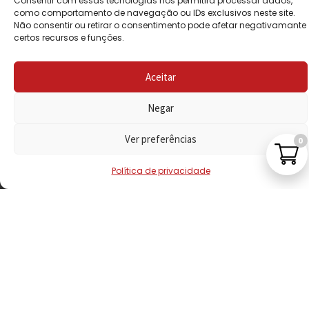
Consentir com essas tecnologias nos permitirá processar dados,
PRIVACIDADE
como comportamento de navegação ou IDs exclusivos neste site.
Não consentir ou retirar o consentimento pode afetar negativamante
certos recursos e funções.
POLÍTICA DE
REEMBOLSO
Aceitar
LIVRO DE
RECLAMAÇÕES
Negar
Ver preferências
0
CONTACTOS
Política de privacidade
VISITE-NOS