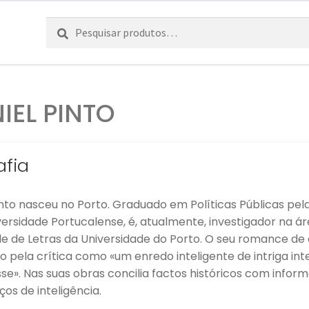
Pesquisar
Pesquisa
por:
IEL PINTO
afia
into nasceu no Porto. Graduado em Políticas Públicas pe
versidade Portucalense, é, atualmente, investigador na ár
e de Letras da Universidade do Porto. O seu romance de 
 pela crítica como «um enredo inteligente de intriga int
se». Nas suas obras concilia factos históricos com inform
ços de inteligência.