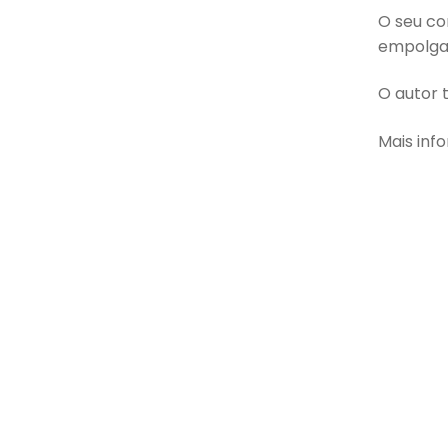
O seu co
empolgan
O autor 
Mais inf