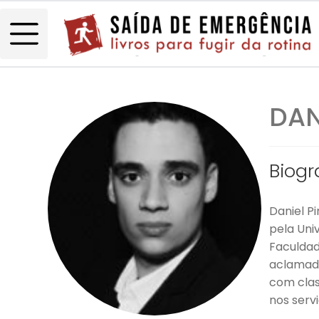
DAN
Biogr
Daniel P
pela Uni
Faculdad
aclamado
com clas
nos servi