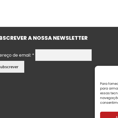
BSCREVER A NOSSA NEWSLETTER
ereço de email:
*
Para forne
para armaz
essas tecn
navegação o
consentime
A