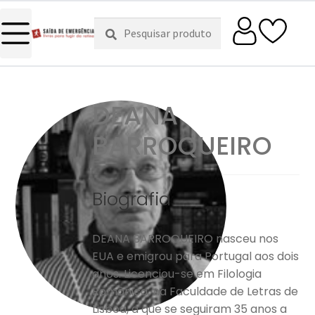
Pesquisar
Pesquisa
por:
DEANA
BARROQUEIRO
Biografia
DEANA BARROQUEIRO nasceu nos
EUA e emigrou para Portugal aos dois
anos. Licenciou-se em Filologia
Românica, na Faculdade de Letras de
Lisboa, a que se seguiram 35 anos a