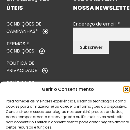
ÚTEIS
NOSSA NEWSLETTE
CONDIÇÕES DE
Endereço de email:
*
CAMPANHAS*
TERMOS E
CONDIÇÕES
POLÍTICA DE
PRIVACIDADE
POLÍTICA DE
Gerir o Consentimento
REEMBOLSO
Para fornecer as melhores experiências, usamos tecnologias como
LIVRO DE
cookies para armazenar e/ou aceder a informações do dispositivo.
RECLAMAÇÕES
Consentir com essas tecnologias nos permitirá processar dados,
como comportamento de navegação ou IDs exclusivos neste site.
Não consentir ou retirar o consentimento pode afetar negativamante
certos recursos e funções.
CONTACTOS