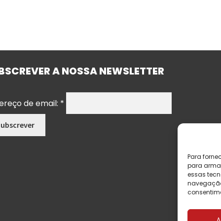
BSCREVER A NOSSA NEWSLETTER
ereço de email:
*
Para forne
para armaz
essas tecn
navegação o
consentime
A