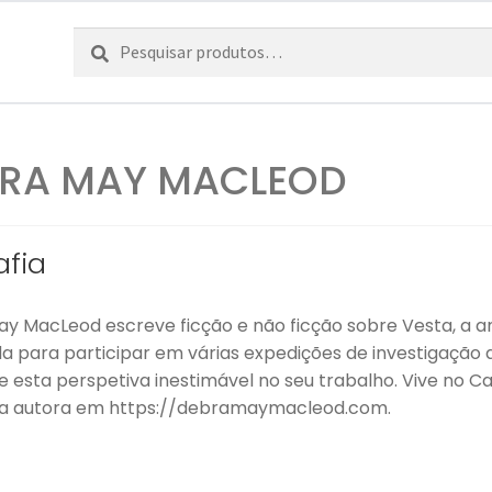
Pesquisar
Pesquisa
por:
RA MAY MACLEOD
afia
y MacLeod escreve ficção e não ficção sobre Vesta, a anti
a para participar em várias expedições de investigação a
e esta perspetiva inestimável no seu trabalho. Vive no C
da autora em https://debramaymacleod.com.