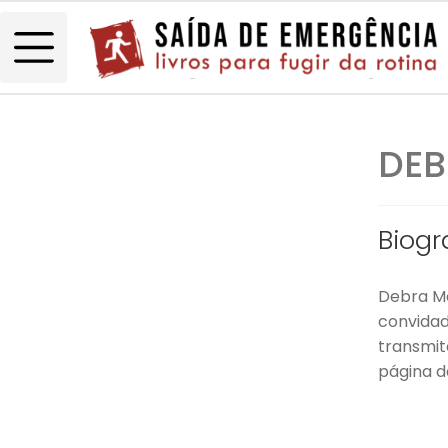
DEB
Biogr
Debra Ma
convidad
transmit
página 