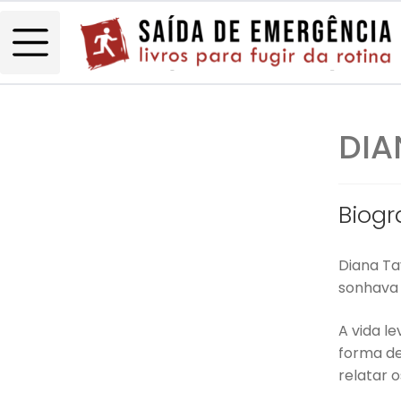
DIA
Biogr
Diana Ta
sonhava s
A vida l
forma de
relatar o