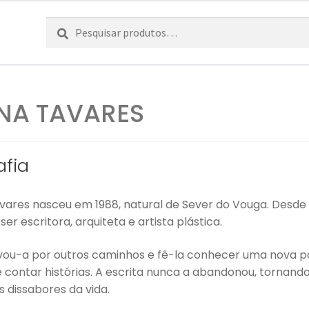
Pesquisar
Pesquisa
por:
NA TAVARES
afia
vares nasceu em 1988, natural de Sever do Vouga. Desde
er escritora, arquiteta e artista plástica.
evou-a por outros caminhos e fê-la conhecer uma nova pa
 contar histórias. A escrita nunca a abandonou, tornando
s dissabores da vida.