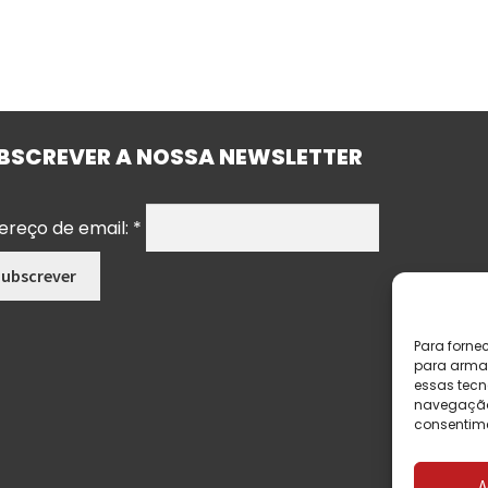
BSCREVER A NOSSA NEWSLETTER
ereço de email:
*
Para forne
para armaz
essas tecn
navegação o
consentime
A