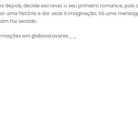
os depois, decide escrever o seu primeiro romance, pois 
ar uma história e dar asas à imaginação; há uma mensage
ssim faz sentido.
formações em @dianatavares__.