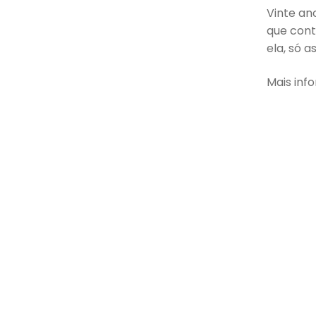
Vinte an
que cont
ela, só a
Mais in