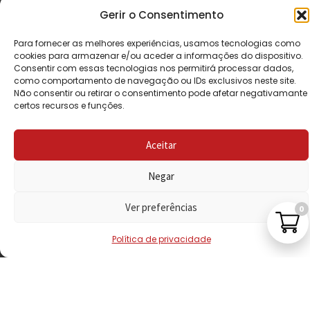
CONDIÇÕES
Gerir o Consentimento
POLÍTICA DE
Para fornecer as melhores experiências, usamos tecnologias como
PRIVACIDADE
cookies para armazenar e/ou aceder a informações do dispositivo.
Consentir com essas tecnologias nos permitirá processar dados,
como comportamento de navegação ou IDs exclusivos neste site.
POLÍTICA DE
Não consentir ou retirar o consentimento pode afetar negativamante
REEMBOLSO
certos recursos e funções.
LIVRO DE
Aceitar
RECLAMAÇÕES
Negar
CONTACTOS
Ver preferências
0
Política de privacidade
VISITE-NOS