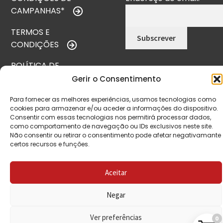
CAMPANHAS*
TERMOS E
CONDIÇÕES
POLÍTICA DE
PRIVACIDADE
Gerir o Consentimento
POLÍTICA DE
Para fornecer as melhores experiências, usamos tecnologias como
cookies para armazenar e/ou aceder a informações do dispositivo.
REEMBOLSO
Consentir com essas tecnologias nos permitirá processar dados,
como comportamento de navegação ou IDs exclusivos neste site.
LIVRO DE
Não consentir ou retirar o consentimento pode afetar negativamante
RECLAMAÇÕES
certos recursos e funções.
Aceitar
CONTACTOS
Negar
Ver preferências
VISITE-NOS
0