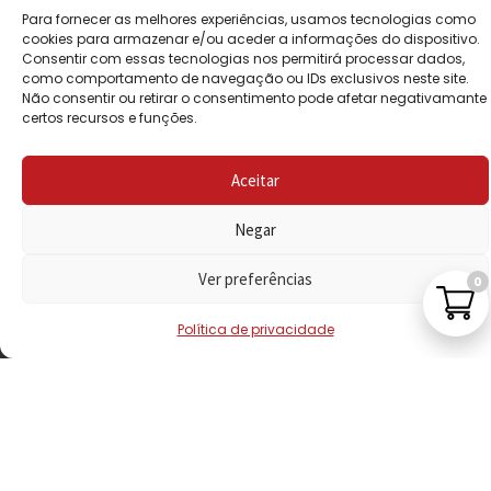
Para fornecer as melhores experiências, usamos tecnologias como
POLÍTICA DE
cookies para armazenar e/ou aceder a informações do dispositivo.
PRIVACIDADE
Consentir com essas tecnologias nos permitirá processar dados,
como comportamento de navegação ou IDs exclusivos neste site.
Não consentir ou retirar o consentimento pode afetar negativamante
POLÍTICA DE
certos recursos e funções.
REEMBOLSO
LIVRO DE
Aceitar
RECLAMAÇÕES
Negar
CONTACTOS
Ver preferências
0
Política de privacidade
VISITE-NOS