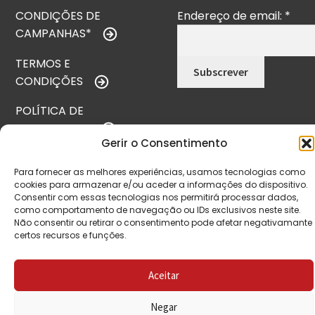
CONDIÇÕES DE
Endereço de email:
*
CAMPANHAS*
TERMOS E
CONDIÇÕES
POLÍTICA DE
PRIVACIDADE
Gerir o Consentimento
POLÍTICA DE
Para fornecer as melhores experiências, usamos tecnologias como
REEMBOLSO
cookies para armazenar e/ou aceder a informações do dispositivo.
Consentir com essas tecnologias nos permitirá processar dados,
LIVRO DE
como comportamento de navegação ou IDs exclusivos neste site.
RECLAMAÇÕES
Não consentir ou retirar o consentimento pode afetar negativamante
certos recursos e funções.
CONTACTOS
Aceitar
Negar