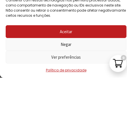
Consentir com essas tecnologias nos permitirá processar dados,
PRIVACIDADE
como comportamento de navegação ou IDs exclusivos neste site.
Não consentir ou retirar o consentimento pode afetar negativamante
certos recursos e funções.
POLÍTICA DE
REEMBOLSO
Aceitar
LIVRO DE
RECLAMAÇÕES
Negar
Ver preferências
0
CONTACTOS
Política de privacidade
VISITE-NOS