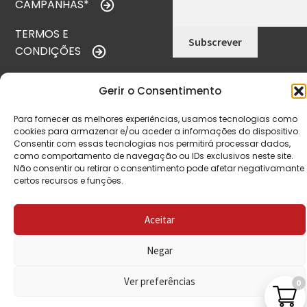
CAMPANHAS*
TERMOS E
CONDIÇÕES
POLÍTICA DE
Gerir o Consentimento
PRIVACIDADE
Para fornecer as melhores experiências, usamos tecnologias como
POLÍTICA DE
cookies para armazenar e/ou aceder a informações do dispositivo.
REEMBOLSO
Consentir com essas tecnologias nos permitirá processar dados,
como comportamento de navegação ou IDs exclusivos neste site.
Não consentir ou retirar o consentimento pode afetar negativamante
LIVRO DE
certos recursos e funções.
RECLAMAÇÕES
Aceitar
CONTACTOS
Negar
Ver preferências
0
VISITE-NOS