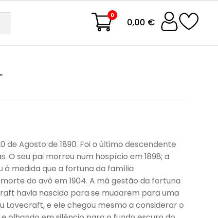
0
0,00 €
T
20 de Agosto de 1890. Foi o último descendente
as. O seu pai morreu num hospício em 1898; a
 à medida que a fortuna da família
 a morte do avô em 1904. A má gestão da fortuna
ecraft havia nascido para se mudarem para uma
u Lovecraft, e ele chegou mesmo a considerar o
 e olhando em silêncio para o fundo escuro do