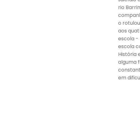
rio Barr
companhi
o rotulo
aos quatr
escola -
escola c
História 
alguma f
constant
em dific