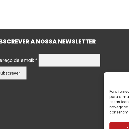
BSCREVER A NOSSA NEWSLETTER
ereço de email:
*
Para forne
para armaz
essas tecn
navegação o
consentime
A