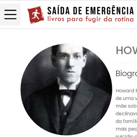
HOW
Biogr
Howard P
de uma v
mãe sobr
declinav
da famíl
mais peq
suicídio