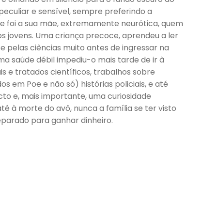
peculiar e sensível, sempre preferindo a
de foi a sua mãe, extremamente neurótica, quem
os jovens. Uma criança precoce, aprendeu a ler
se pelas ciências muito antes de ingressar na
ma saúde débil impediu-o mais tarde de ir à
 e tratados científicos, trabalhos sobre
os em Poe e não só) histórias policiais, e até
cto e, mais importante, uma curiosidade
é à morte do avô, nunca a família se ter visto
eparado para ganhar dinheiro.