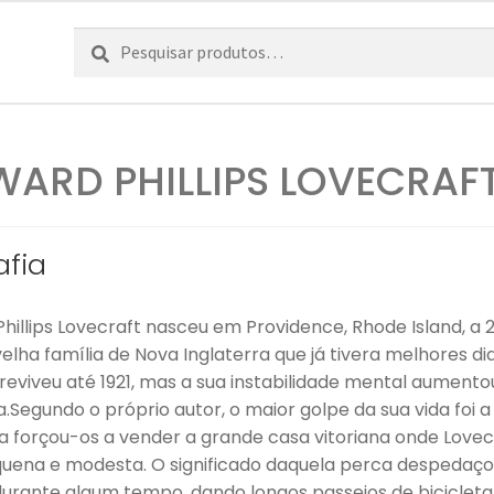
Pesquisar
Pesquisa
por:
ARD PHILLIPS LOVECRAF
afia
hillips Lovecraft nasceu em Providence, Rhode Island, a 
elha família de Nova Inglaterra que já tivera melhores di
eviveu até 1921, mas a sua instabilidade mental aumentou
a.Segundo o próprio autor, o maior golpe da sua vida foi
ia forçou-os a vender a grande casa vitoriana onde Lov
uena e modesta. O significado daquela perca despedaço
 durante algum tempo, dando longos passeios de bicicleta