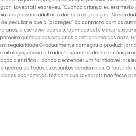
ington. Lovecraft escreveu, "Quando criança, eu era muito 
a das pessoas adultas à das outras crianças". Na verda
u de peculiar e que o "protegeu" do contacto com os outr
o anos, a escrever aos seis, latim aos sete e interessou-
 primeiro química aos oito anos e astronomia aos doze. U
om regularidade.Gradualmente começou a produzir jornais
e mitologia, poesia e traduções, contos de horror (inspirad
icção científica - dando a entender um formidável intele
e acerca de todos os assuntos académicos. O facto de, at
uldades económicas, fez com que Lovecraft não fosse pr