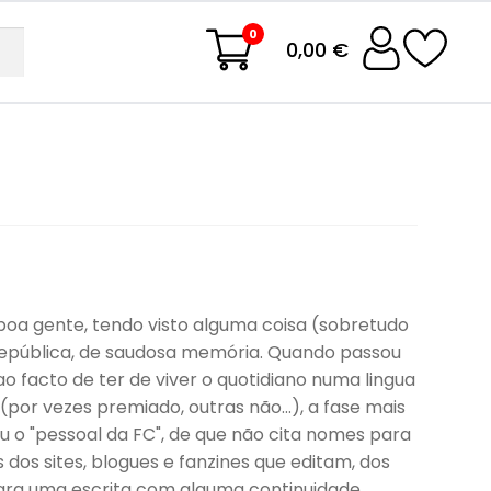
0
0,00 €
oa gente, tendo visto alguma coisa (sobretudo
 República, de saudosa memória. Quando passou
o facto de ter de viver o quotidiano numa lingua
por vezes premiado, outras não…), a fase mais
u o "pessoal da FC", de que não cita nomes para
 dos sites, blogues e fanzines que editam, dos
ara uma escrita com alguma continuidade.