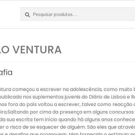
Pesquisar
Pesquisa
por:
O VENTURA
afia
tura começou a escrever na adolescência, como muito b
publicada nos suplementos juvenis do Diário de Lisboa e
nos fora do país voltou a escrever, talvez como reacção a
ira.Saltando por cima da presença em alguns concursos (
da sua escrita tem início quando há alguns anos conhece
er o risco de se esquecer de alguém. São eles que através
s e desafios que promovem, têm fornecido o estímulo p