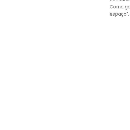
Como gos
espaço",