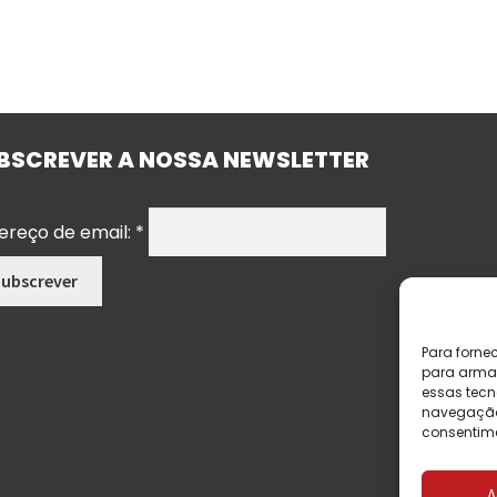
BSCREVER A NOSSA NEWSLETTER
ereço de email:
*
Para forne
para armaz
essas tecn
navegação o
consentime
A