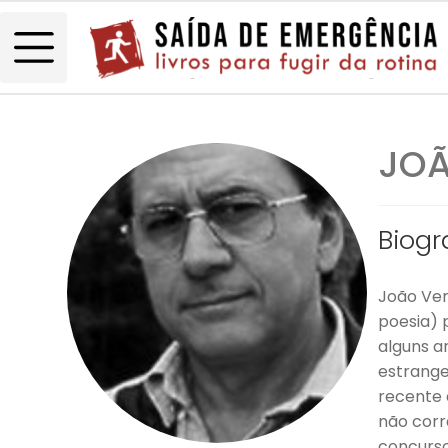
JOÃ
Biogr
João Ven
poesia) 
alguns a
estrange
recente 
não corr
concurso