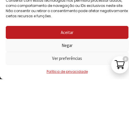
Consentir com essas tecnologias nos permitirá processar dados,
PRIVACIDADE
como comportamento de navegação ou IDs exclusivos neste site.
Não consentir ou retirar o consentimento pode afetar negativamante
certos recursos e funções.
POLÍTICA DE
REEMBOLSO
Aceitar
LIVRO DE
RECLAMAÇÕES
Negar
Ver preferências
0
CONTACTOS
Política de privacidade
VISITE-NOS