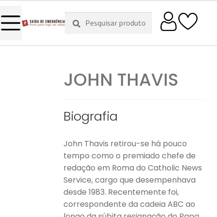
Pesquisar
Pesquisa
por:
JOHN THAVIS
Biografia
John Thavis retirou-se há pouco
tempo como o premiado chefe de
redação em Roma do Catholic News
Service, cargo que desempenhava
desde 1983. Recentemente foi,
correspondente da cadeia ABC ao
longo da súbita resignação do Papa