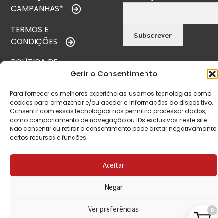
CAMPANHAS*
TERMOS E
CONDIÇÕES
POLÍTICA DE
Gerir o Consentimento
PRIVACIDADE
POLÍTICA DE
Para fornecer as melhores experiências, usamos tecnologias como
cookies para armazenar e/ou aceder a informações do dispositivo.
REEMBOLSO
Consentir com essas tecnologias nos permitirá processar dados,
como comportamento de navegação ou IDs exclusivos neste site.
LIVRO DE
Não consentir ou retirar o consentimento pode afetar negativamante
certos recursos e funções.
RECLAMAÇÕES
Aceitar
CONTACTOS
Negar
Ver preferências
0
VISITE-NOS