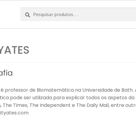
Pesquisar
Pesquisa
por:
 YATES
afia
s é professor de Biomatemática na Universidade de Bath.
ca pode ser utilizada para explicar todos os aspetos da 
, The Times, The Independent e The Daily Mail, entre out
kityates.com