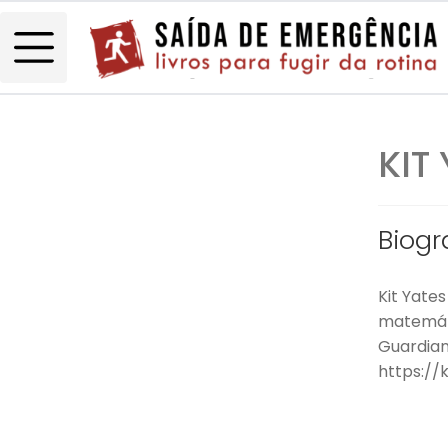
KIT
Biogr
Kit Yate
matemáti
Guardian
https://