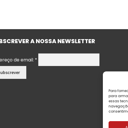
BSCREVER A NOSSA NEWSLETTER
ereço de email:
*
Para forne
para armaz
essas tecn
navegação o
consentime
A