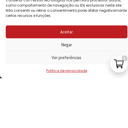
Consentir com essas tecnologias nos permitirá processar dados,
PRIVACIDADE
como comportamento de navegação ou IDs exclusivos neste site.
Não consentir ou retirar o consentimento pode afetar negativamante
certos recursos e funções.
POLÍTICA DE
REEMBOLSO
Aceitar
LIVRO DE
RECLAMAÇÕES
Negar
Ver preferências
0
CONTACTOS
Política de privacidade
VISITE-NOS