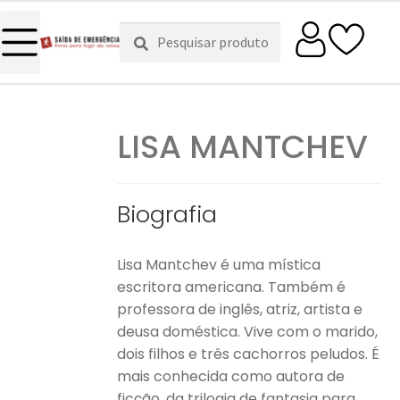
Pesquisar
Pesquisa
por:
LISA MANTCHEV
Biografia
Lisa Mantchev é uma mística
escritora americana. Também é
professora de inglês, atriz, artista e
deusa doméstica. Vive com o marido,
dois filhos e três cachorros peludos. É
mais conhecida como autora de
ficção, da trilogia de fantasia para