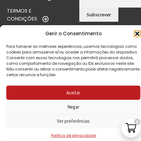
TERMOS E
CONDIÇÕES
POLÍTICA DE
Gerir o Consentimento
PRIVACIDADE
Para fornecer as melhores experiências, usamos tecnologias como
cookies para armazenar e/ou aceder a informações do dispositivo.
POLÍTICA DE
Consentir com essas tecnologias nos permitirá processar dados,
REEMBOLSO
como comportamento de navegação ou IDs exclusivos neste site.
Não consentir ou retirar o consentimento pode afetar negativamante
LIVRO DE
certos recursos e funções.
RECLAMAÇÕES
Aceitar
CONTACTOS
Negar
Ver preferências
0
VISITE-NOS
Política de privacidade