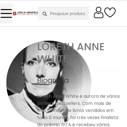
Pesquisar
Pesquisa
por:
LORETH ANNE
WHITE
Biografia
Loreth Anne White é autora de vários
thrillers bestsellers. Com mais de
três milhões de livros vendidos em
todo o mundo, foi três vezes finalista
do prémio RITA e recebeu vários