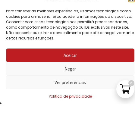
POLÍTICA DE
Para fornecer as melhores experiências, usamos tecnologias como
cookies para armazenar e/ou aceder a informações do dispositivo.
PRIVACIDADE
Consentir com essas tecnologias nos permitirá processar dados,
como comportamento de navegação ou IDs exclusivos neste site.
POLÍTICA DE
Não consentir ou retirar o consentimento pode afetar negativamante
certos recursos e funções.
REEMBOLSO
LIVRO DE
Aceitar
RECLAMAÇÕES
Negar
CONTACTOS
Ver preferências
0
Política de privacidade
VISITE-NOS