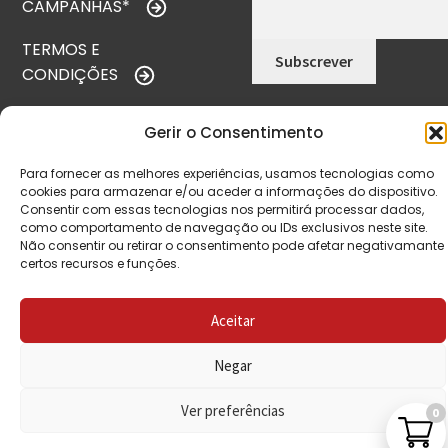
CAMPANHAS*
TERMOS E
CONDIÇÕES
POLÍTICA DE
Gerir o Consentimento
PRIVACIDADE
Para fornecer as melhores experiências, usamos tecnologias como
POLÍTICA DE
cookies para armazenar e/ou aceder a informações do dispositivo.
REEMBOLSO
Consentir com essas tecnologias nos permitirá processar dados,
como comportamento de navegação ou IDs exclusivos neste site.
Não consentir ou retirar o consentimento pode afetar negativamante
LIVRO DE
certos recursos e funções.
RECLAMAÇÕES
Aceitar
CONTACTOS
Negar
Ver preferências
0
VISITE-NOS