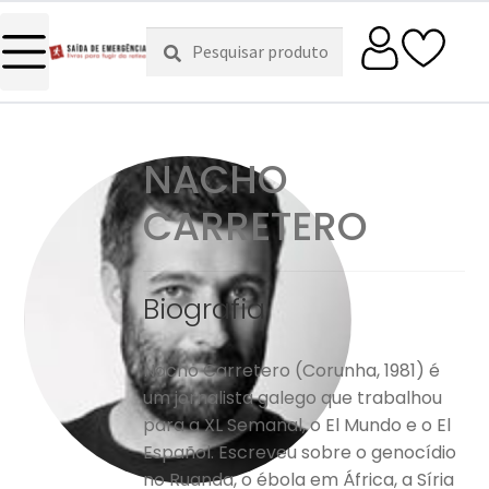
Pesquisar
Pesquisa
por:
NACHO
CARRETERO
Biografia
Nacho Carretero (Corunha, 1981) é
um jornalista galego que trabalhou
para a XL Semanal, o El Mundo e o El
Español. Escreveu sobre o genocídio
no Ruanda, o ébola em África, a Síria