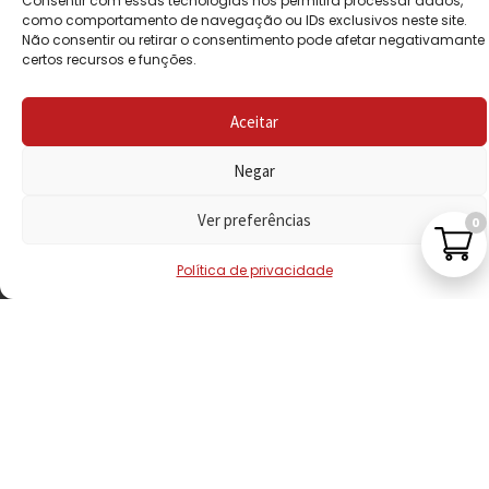
Consentir com essas tecnologias nos permitirá processar dados,
PRIVACIDADE
como comportamento de navegação ou IDs exclusivos neste site.
Não consentir ou retirar o consentimento pode afetar negativamante
certos recursos e funções.
POLÍTICA DE
REEMBOLSO
Aceitar
LIVRO DE
RECLAMAÇÕES
Negar
Ver preferências
0
CONTACTOS
Política de privacidade
VISITE-NOS