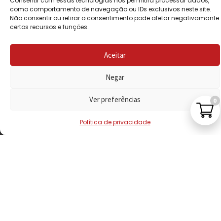
Consentir com essas tecnologias nos permitirá processar dados,
PRIVACIDADE
como comportamento de navegação ou IDs exclusivos neste site.
Não consentir ou retirar o consentimento pode afetar negativamante
certos recursos e funções.
POLÍTICA DE
REEMBOLSO
Aceitar
LIVRO DE
RECLAMAÇÕES
Negar
Ver preferências
0
CONTACTOS
Política de privacidade
VISITE-NOS