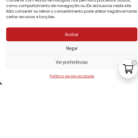
Consentir com essas tecnologias nos permitirá processar dados,
PRIVACIDADE
como comportamento de navegação ou IDs exclusivos neste site.
Não consentir ou retirar o consentimento pode afetar negativamante
certos recursos e funções.
POLÍTICA DE
REEMBOLSO
Aceitar
LIVRO DE
RECLAMAÇÕES
Negar
Ver preferências
0
CONTACTOS
Política de privacidade
VISITE-NOS