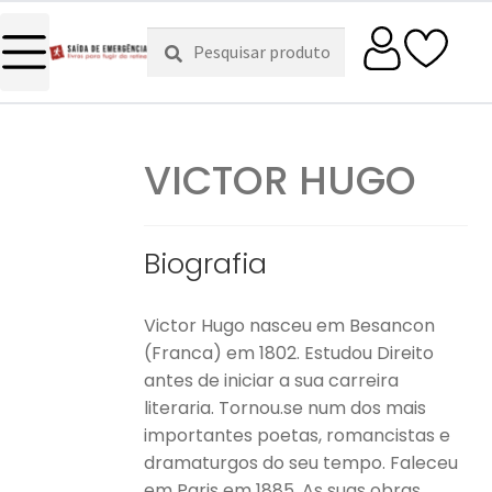
Pesquisar
Pesquisa
por:
VICTOR HUGO
Biografia
Victor Hugo nasceu em Besancon
(Franca) em 1802. Estudou Direito
antes de iniciar a sua carreira
literaria. Tornou.se num dos mais
importantes poetas, romancistas e
dramaturgos do seu tempo. Faleceu
em Paris em 1885. As suas obras