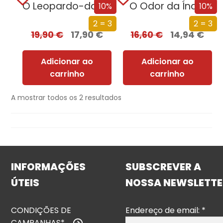
O Leopardo-das-Neves
O Odor da Índia
10%
10%
2 = 3
2 = 3
19,90
€
17,90
€
16,60
€
14,94
€
Adicionar ao
Adicionar ao
carrinho
carrinho
A mostrar todos os 2 resultados
INFORMAÇÕES
SUBSCREVER A
ÚTEIS
NOSSA NEWSLETTE
CONDIÇÕES DE
Endereço de email:
*
CAMPANHAS*