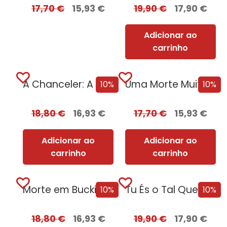
17,70
€
15,93
€
19,90
€
17,90
€
Adicionar ao
carrinho
A Chanceler: A Notável Odisseia de Angela Merkel [Edição Autografada]
Uma Morte Muito Real [Edição Autografada]
10%
10%
18,80
€
16,93
€
17,70
€
15,93
€
Adicionar ao
Adicionar ao
carrinho
carrinho
Morte em Buckingham [Edição Autografada]
Tu És o Tal Que Eu Não Quero [Edição Autografada]
10%
10%
18,80
€
16,93
€
19,90
€
17,90
€