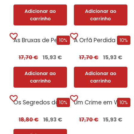
Adicionar ao
Adicionar ao
carrinho
carrinho
As Bruxas de Pendle [Edição Autografada]
A Orfã Perdida [Edição Autografada]
10%
10%
17,70
€
15,93
€
17,70
€
15,93
€
Adicionar ao
Adicionar ao
carrinho
carrinho
Os Segredos do Profiling [Edição Autografada]
Um Crime em Windsor [Edição Autografada]
10%
10%
18,80
€
16,93
€
17,70
€
15,93
€