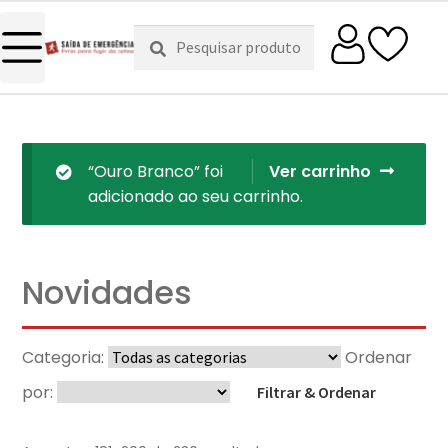
Pesquisar
Pesquisa
por:
“Ouro Branco” foi
Ver carrinho
adicionado ao seu carrinho.
Novidades
Categoria:
Ordenar
por:
Filtrar & Ordenar