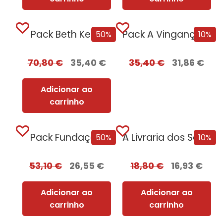
Pack Beth Kerry
Pack A Vingança Serve-se Fria
50%
10%
70,80
€
35,40
€
35,40
€
31,86
€
Adicionar ao
carrinho
Pack Fundação
A Livraria dos Segredos
50%
10%
53,10
€
26,55
€
18,80
€
16,93
€
Adicionar ao
Adicionar ao
carrinho
carrinho