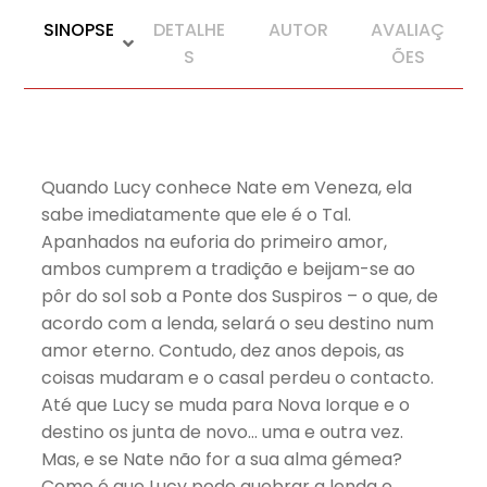
SINOPSE
DETALHE
AUTOR
AVALIAÇ
S
ÕES
Quando Lucy conhece Nate em Veneza, ela
sabe imediatamente que ele é o Tal.
Apanhados na euforia do primeiro amor,
ambos cumprem a tradição e beijam-se ao
pôr do sol sob a Ponte dos Suspiros – o que, de
acordo com a lenda, selará o seu destino num
amor eterno. Contudo, dez anos depois, as
coisas mudaram e o casal perdeu o contacto.
Até que Lucy se muda para Nova Iorque e o
destino os junta de novo… uma e outra vez.
Mas, e se Nate não for a sua alma gémea?
Como é que Lucy pode quebrar a lenda e