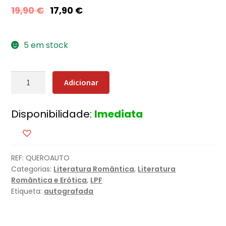
19,90
€
17,90
€
5 em stock
Quantidade
Adicionar
de
Tu
Disponibilidade:
Imediata
És
o
Tal
Que
REF:
QUEROAUTO
Eu
Categorias:
Literatura Romântica
,
Literatura
Não
Romântica e Erótica
,
LPF
Quero
Etiqueta:
autografada
[Edição
Autografada]