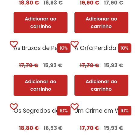
18,80
€
16,93
€
19,90
€
17,90
€
Adicionar ao
Adicionar ao
carrinho
carrinho
As Bruxas de Pendle [Edição Autografada]
A Orfã Perdida [Edição Autografada]
10%
10%
17,70
€
15,93
€
17,70
€
15,93
€
Adicionar ao
Adicionar ao
carrinho
carrinho
Os Segredos do Profiling [Edição Autografada]
Um Crime em Windsor [Edição Autografada]
10%
10%
18,80
€
16,93
€
17,70
€
15,93
€