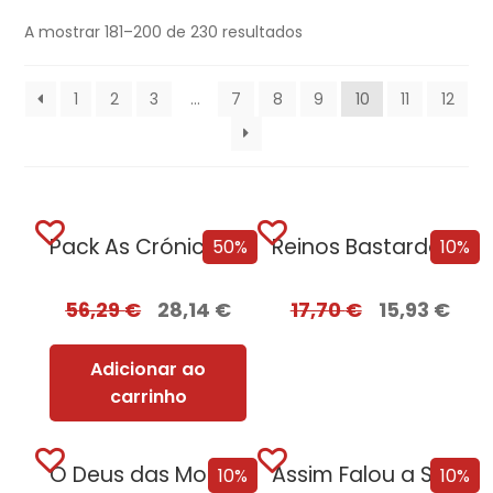
A mostrar 181–200 de 230 resultados
1
2
3
…
7
8
9
10
11
12
Pack As Crónicas da Companhia Negra
Reinos Bastardos [Edição Autografada]
50%
10%
56,29
€
28,14
€
17,70
€
15,93
€
Adicionar ao
carrinho
O Deus das Moscas Tem Fome [Edição Autografada]
Assim Falou a Serpente [Edição Autografada]
10%
10%