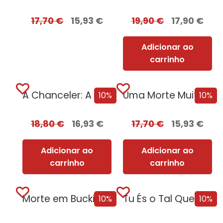
17,70
€
15,93
€
19,90
€
17,90
€
Adicionar ao
carrinho
A Chanceler: A Notável Odisseia de Angela Merkel [Edição Autografada]
Uma Morte Muito Real [Edição Autografada]
10%
10%
18,80
€
16,93
€
17,70
€
15,93
€
Adicionar ao
Adicionar ao
carrinho
carrinho
Morte em Buckingham [Edição Autografada]
Tu És o Tal Que Eu Não Quero [Edição Autografada]
10%
10%