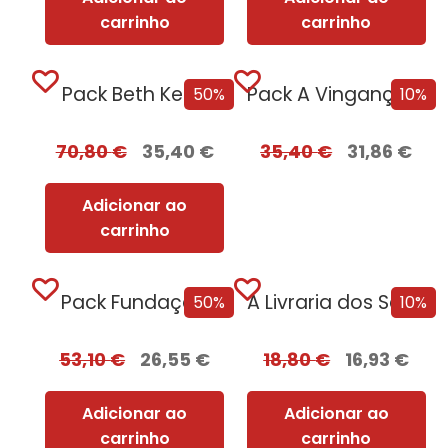
carrinho
carrinho
Pack Beth Kerry
Pack A Vingança Serve-se Fria
50%
10%
70,80
€
35,40
€
35,40
€
31,86
€
Adicionar ao
carrinho
Pack Fundação
A Livraria dos Segredos
50%
10%
53,10
€
26,55
€
18,80
€
16,93
€
Adicionar ao
Adicionar ao
carrinho
carrinho