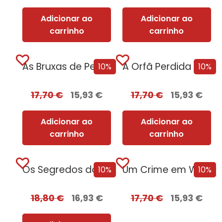
Adicionar ao
Adicionar ao
carrinho
carrinho
As Bruxas de Pendle [Edição Autografada]
A Orfã Perdida [Edição Autografada]
10%
10%
17,70
€
15,93
€
17,70
€
15,93
€
Adicionar ao
Adicionar ao
carrinho
carrinho
Os Segredos do Profiling [Edição Autografada]
Um Crime em Windsor [Edição Autografada]
10%
10%
18,80
€
16,93
€
17,70
€
15,93
€