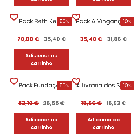
Pack Beth Kerry
Pack A Vingança Serve-se Fria
50%
10%
70,80
€
35,40
€
35,40
€
31,86
€
Adicionar ao
carrinho
Pack Fundação
A Livraria dos Segredos
50%
10%
53,10
€
26,55
€
18,80
€
16,93
€
Adicionar ao
Adicionar ao
carrinho
carrinho