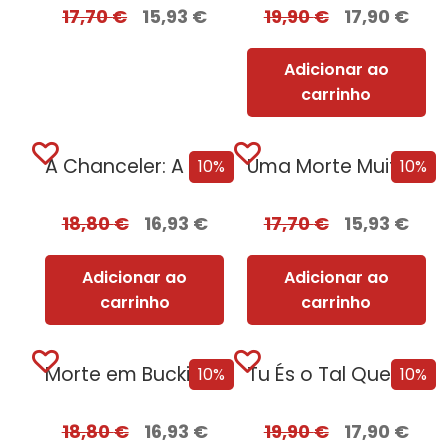
17,70
€
15,93
€
19,90
€
17,90
€
Adicionar ao
carrinho
A Chanceler: A Notável Odisseia de Angela Merkel [Edição Autografada]
Uma Morte Muito Real [Edição Autografada]
10%
10%
18,80
€
16,93
€
17,70
€
15,93
€
Adicionar ao
Adicionar ao
carrinho
carrinho
Morte em Buckingham [Edição Autografada]
Tu És o Tal Que Eu Não Quero [Edição Autografada]
10%
10%
18,80
€
16,93
€
19,90
€
17,90
€