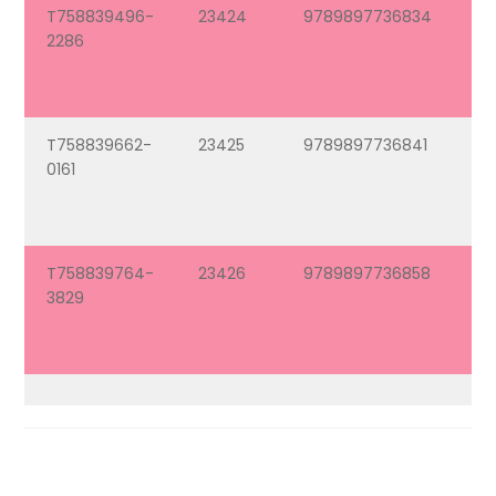
T758839496-
23424
9789897736834
Se
2286
T
N
2
T758839662-
23425
9789897736841
Am
0161
Ou
Me
– 1
T758839764-
23426
9789897736858
Am
3829
Ou
Me
– 