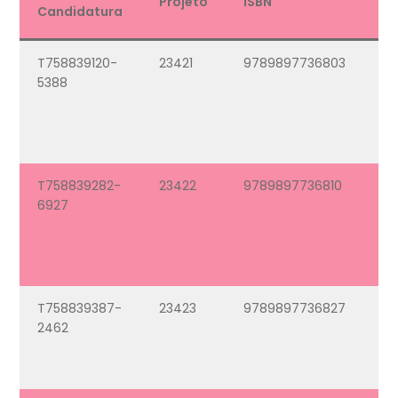
Projeto
ISBN
Ti
Candidatura
T758839120-
23421
9789897736803
O
5388
Vi
as
Es
– 1
T758839282-
23422
9789897736810
O
6927
Vi
as
Es
– 
T758839387-
23423
9789897736827
Se
2462
T
N
1