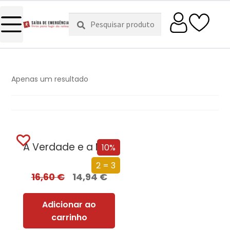
Pesquisar
Pesquisa
por:
Apenas um resultado
A Verdade e a Mentira das Vacinas
10%
2 = 3
16,60
€
14,94
€
Adicionar ao
carrinho