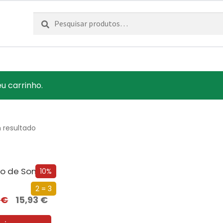
Pesquisar
Pesquisa
por:
eu carrinho.
 resultado
io de Sonhos
10%
2 = 3
0
€
15,93
€