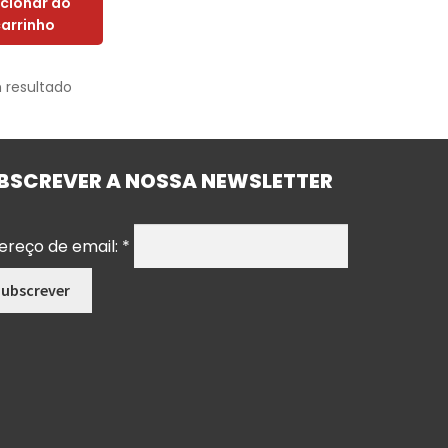
icionar ao
carrinho
 resultado
BSCREVER A NOSSA NEWSLETTER
ereço de email:
*