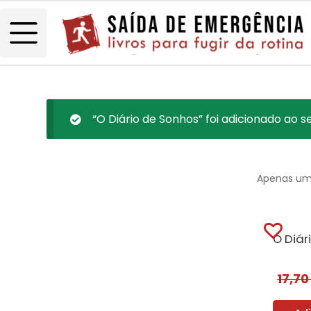
“O Diário de Sonhos” foi adicionado ao s
Apenas um
O Diár
17,7