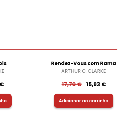
ois
Rendez-Vous com Rama
KE
ARTHUR C. CLARKE
€
17,70
€
15,93
€
nho
Adicionar ao carrinho