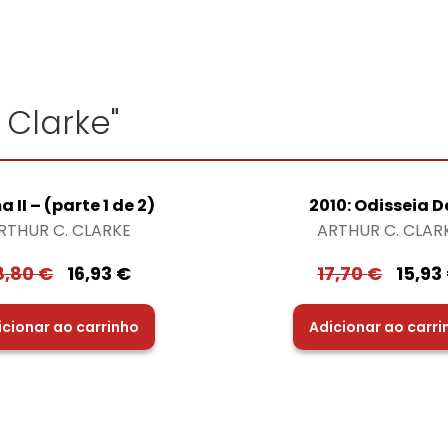
 Clarke"
 II – (parte 1 de 2)
2010: Odisseia D
RTHUR C. CLARKE
ARTHUR C. CLAR
8,80
€
16,93
€
17,70
€
15,93
icionar ao carrinho
Adicionar ao carri