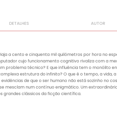
DETALHES
AUTOR
viaja a cento e cinquenta mil quilómetros por hora no es
putador cujo funcionamento cognitivo rivaliza com a me
m problema técnico? E que influência tem o monólito e
mplexa estrutura do infinito? O que é o tempo, a vida, a
or evidências de que o ser humano não está sozinho no c
ro se mesclam num contínuo enigmático. Um extraordinár
randes clássicos da ficção científica.