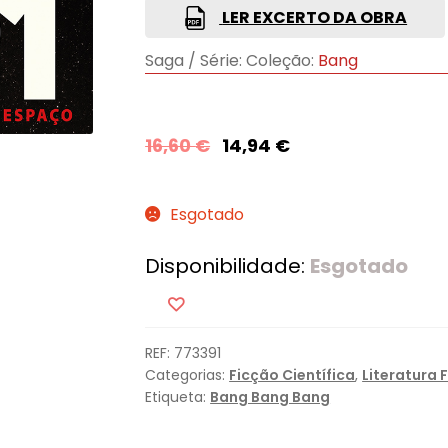
LER EXCERTO DA OBRA
Saga / Série:
Coleção:
Bang
16,60
€
14,94
€
Esgotado
Disponibilidade:
Esgotado
REF:
773391
Categorias:
Ficção Científica
,
Literatura 
Etiqueta:
Bang Bang Bang