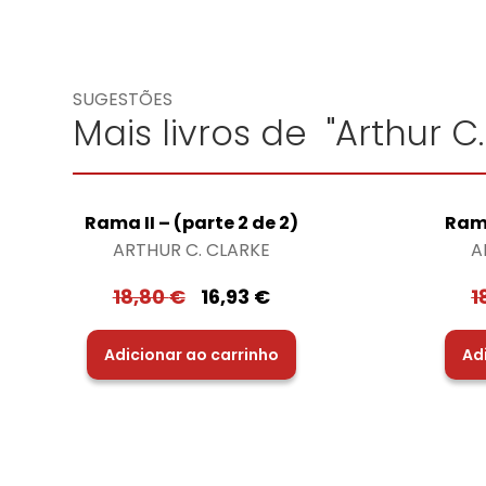
SUGESTÕES
Mais livros de "Arthur C.
Rama II – (parte 2 de 2)
Rama
ARTHUR C. CLARKE
A
18,80
€
16,93
€
1
Adicionar ao carrinho
Ad