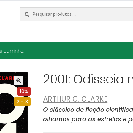
Pesquisar
Pesquisa
por:
u carrinho.
2001: Odisseia
10%
ARTHUR C. CLARKE
2 = 3
O clássico de ficção científ
olhamos para as estrelas e p