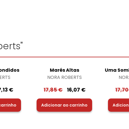
erts"
ondidos
Marés Altas
Uma Somb
ERTS
NORA ROBERTS
NOR
7,13
€
17,85
€
16,07
€
17,7
carrinho
Adicionar ao carrinho
Adicion