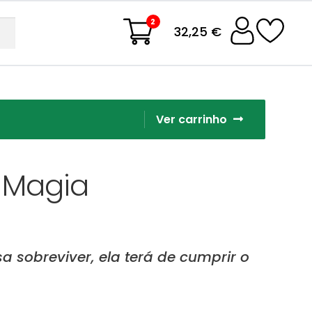
2
32,25 €
Ver carrinho
 Magia
 sobreviver, ela terá de cumprir o