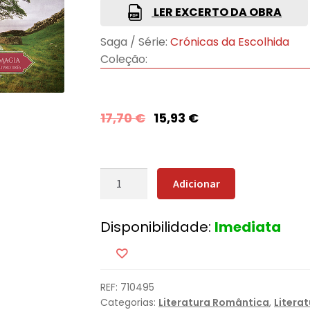
LER EXCERTO DA OBRA
Saga / Série:
Crónicas da Escolhida
Coleção:
17,70
€
15,93
€
Quantidade
Adicionar
de
A
Disponibilidade:
Imediata
Ascensão
da
Magia
REF:
710495
Categorias:
Literatura Romântica
,
Litera