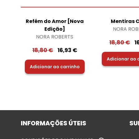
Refém do Amor [Nova
Mentiras C
Edição]
NORA ROB
NORA ROBERTS
18,80
€
1
18,80
€
16,93
€
Adicionar ao 
Adicionar ao carrinho
INFORMAÇÕES ÚTEIS
SU