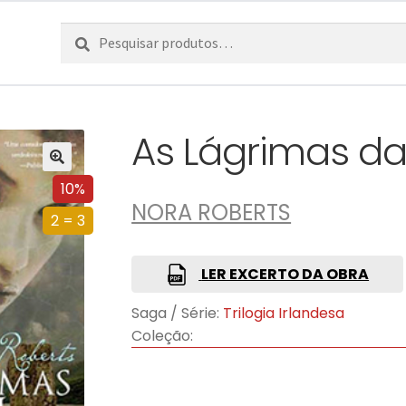
Pesquisar
Pesquisa
por:
As Lágrimas da
10%
NORA ROBERTS
2 = 3
LER EXCERTO DA OBRA
Saga / Série:
Trilogia Irlandesa
Coleção: