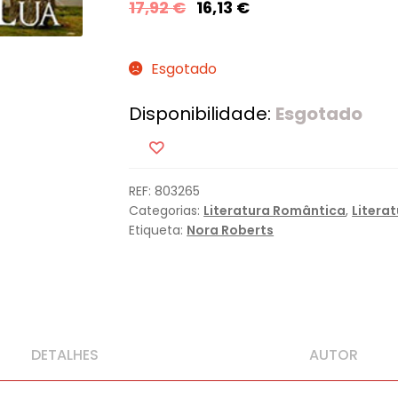
17,92
€
16,13
€
Esgotado
Disponibilidade:
Esgotado
REF:
803265
Categorias:
Literatura Romântica
,
Litera
Etiqueta:
Nora Roberts
DETALHES
AUTOR