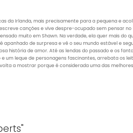
cas da Irlanda, mais precisamente para a pequena e aco
e escreve canções e vive despre-ocupado sem pensar no 
 pensado muito em Shawn. Na verdade, ela quer mais do 
 apanhado de surpresa e vê o seu mundo estável e segur
sa história de amor. Até as lendas do passado e os fan
e um leque de personagens fascinantes, arrebata os leito
 E volta a mostrar porque é considerada uma das melhore
erts"