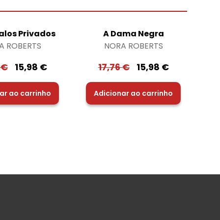
alos Privados
A Dama Negra
A ROBERTS
NORA ROBERTS
6
€
15,98
€
17,76
€
15,98
€
ar ao carrinho
Adicionar ao carrinho