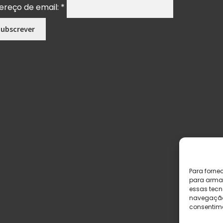
ereço de email:
*
Para forne
para armaz
essas tecn
navegação o
consentime