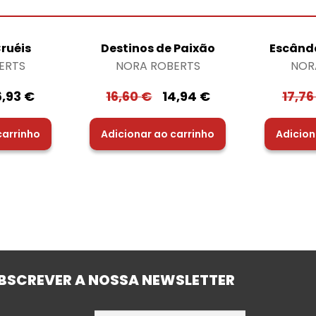
ruéis
Destinos de Paixão
Escând
ERTS
NORA ROBERTS
NOR
6,93
€
16,60
€
14,94
€
17,7
carrinho
Adicionar ao carrinho
Adicion
BSCREVER A NOSSA NEWSLETTER