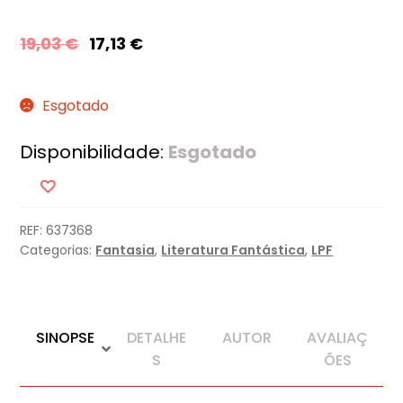
19,03
€
17,13
€
Esgotado
Disponibilidade:
Esgotado
REF:
637368
Categorias:
Fantasia
,
Literatura Fantástica
,
LPF
SINOPSE
DETALHE
AUTOR
AVALIAÇ
S
ÕES