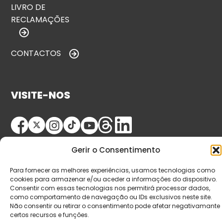
LIVRO DE
RECLAMAÇÕES
CONTACTOS
VISITE-NOS
Gerir o Consentimento
Para fornecer as melhores experiências, usamos tecnologias como
cookies para armazenar e/ou aceder a informações do dispositivo.
Consentir com essas tecnologias nos permitirá processar dados,
© Copyright 2026 Saída de Emergência. Todos os
como comportamento de navegação ou IDs exclusivos neste site.
direitos reservados.
Não consentir ou retirar o consentimento pode afetar negativamante
certos recursos e funções.