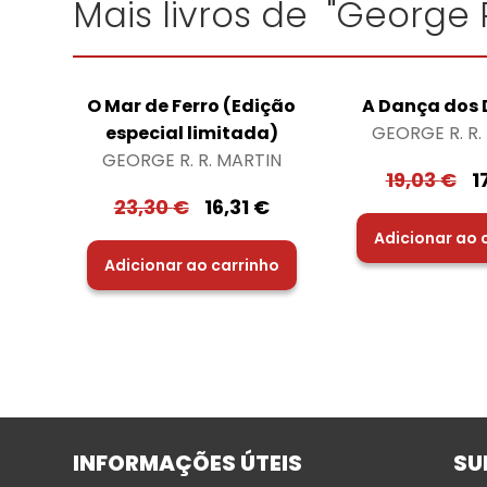
Mais livros de "George R
O Mar de Ferro (Edição
A Dança dos
especial limitada)
GEORGE R. R.
GEORGE R. R. MARTIN
19,03
€
1
23,30
€
16,31
€
Adicionar ao 
Adicionar ao carrinho
INFORMAÇÕES ÚTEIS
SU