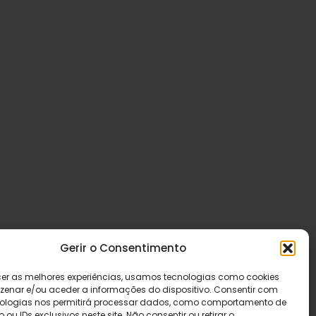
Gerir o Consentimento
cer as melhores experiências, usamos tecnologias como cookies
enar e/ou aceder a informações do dispositivo. Consentir com
ologias nos permitirá processar dados, como comportamento de
u IDs exclusivos neste site. Não consentir ou retirar o