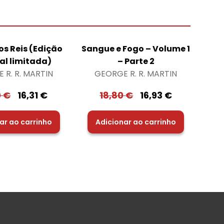
os Reis (Edição
Sangue e Fogo – Volume 1
al limitada)
– Parte 2
 R. R. MARTIN
GEORGE R. R. MARTIN
0
€
16,31
€
18,80
€
16,93
€
ar ao carrinho
Adicionar ao carrinho