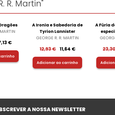
. R. Martin"
 Dragões
A Ironia e Sabedoria de
A Fúria d
 MARTIN
Tyrion Lannister
especi
GEORGE R. R. MARTIN
GEORGE
7,13
€
12,93
€
11,64
€
23,3
carrinho
Adicionar ao carrinho
Adicion
BSCREVER A NOSSA NEWSLETTER