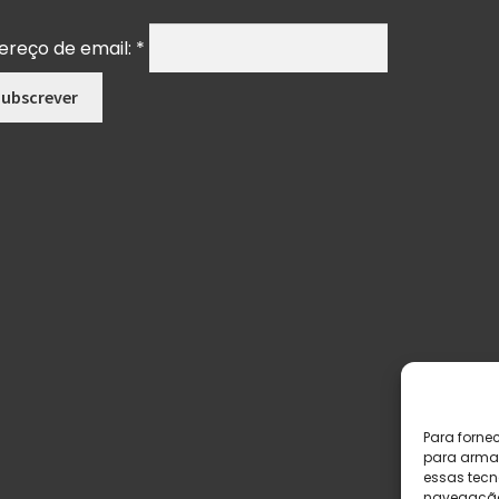
ereço de email:
*
Para forne
para armaz
essas tecn
navegação o