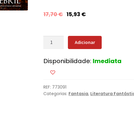
17,70
€
15,93
€
Quantidade
Adicionar
de
Sonho
Disponibilidade:
Imediata
Febril
REF:
773091
Categorias:
Fantasia
,
Literatura Fantásti