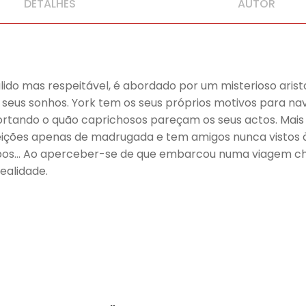
DETALHES
AUTOR
 falido mas respeitável, é abordado por um misterioso ar
seus sonhos. York tem os seus próprios motivos para nave
ortando o quão caprichosos pareçam os seus actos. Mais
ções apenas de madrugada e tem amigos nunca vistos à l
os… Ao aperceber-se de que embarcou numa viagem cheia
ealidade.