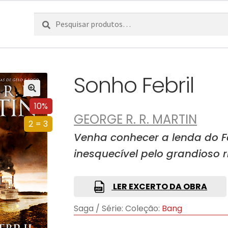
Pesquisar
Pesquisa
por:
Sonho Febril
10%
GEORGE R. R. MARTIN
2 = 3
Venha conhecer a lenda do F
inesquecível pelo grandioso ri
LER EXCERTO DA OBRA
Saga / Série:
Coleção:
Bang