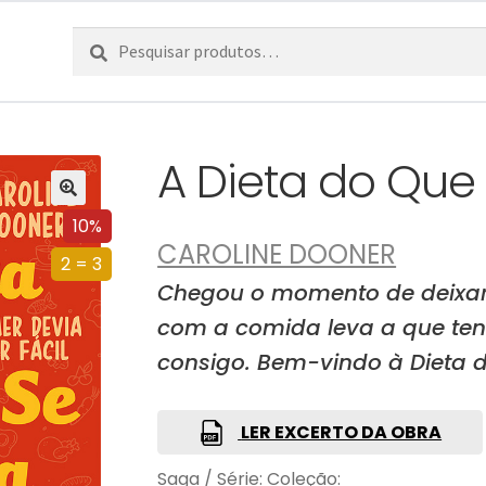
Pesquisar
Pesquisa
por:
A Dieta do Que
10%
CAROLINE DOONER
2 = 3
Chegou o momento de deixar
com a comida leva a que te
consigo. Bem-vindo à Dieta 
LER EXCERTO DA OBRA
Saga / Série:
Coleção: