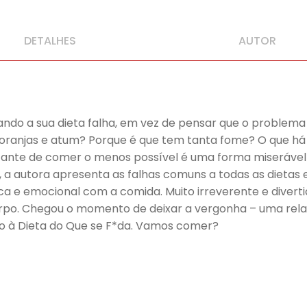
DETALHES
AUTOR
ando a sua dieta falha, em vez de pensar que o problema e
e toranjas e atum? Porque é que tem tanta fome? O que h
ante de comer o menos possível é uma forma miserável de
a, a autora apresenta as falhas comuns a todas as dieta
ísica e emocional com a comida. Muito irreverente e diver
rpo. Chegou o momento de deixar a vergonha – uma rela
o à Dieta do Que se F*da. Vamos comer?