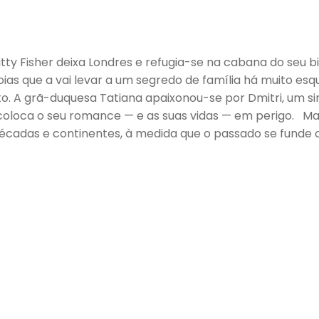
tty Fisher deixa Londres e refugia-se na cabana do seu 
 que a vai levar a um segredo de família há muito esque
o. A grã-duquesa Tatiana apaixonou-se por Dmitri, um si
 coloca o seu romance — e as suas vidas — em perigo. M
écadas e continentes, à medida que o passado se funde 