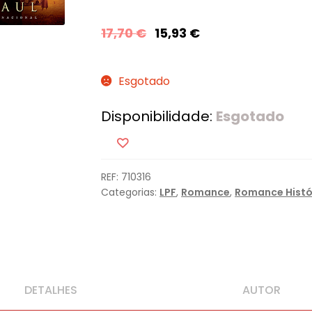
17,70
€
15,93
€
Esgotado
Disponibilidade:
Esgotado
REF:
710316
Categorias:
LPF
,
Romance
,
Romance Histó
DETALHES
AUTOR