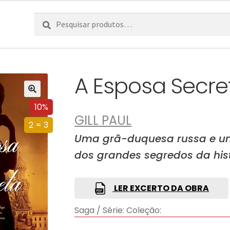
Pesquisar
Pesquisa
por:
A Esposa Secre
10%
GILL PAUL
2 = 3
Uma grã-duquesa russa e uma
dos grandes segredos da his
LER EXCERTO DA OBRA
Saga / Série:
Coleção: