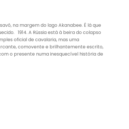
bisavô, na margem do lago Akanabee. É lá que
cido. 1914. A Rússia está à beira do colapso
mples oficial de cavalaria, mas uma
arcante, comovente e brilhantemente escrito,
com o presente numa inesquecível história de