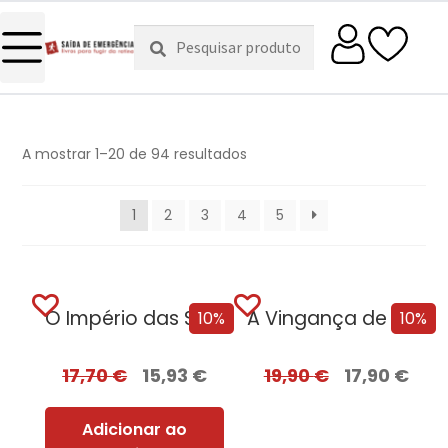
Pesquisar
Pesquisa
por:
A mostrar 1–20 de 94 resultados
1
2
3
4
5
O Império das Sombras
A Vingança de Roma + Oferta Flechas de Fúria
10%
10%
17,70
€
15,93
€
19,90
€
17,90
€
Adicionar ao