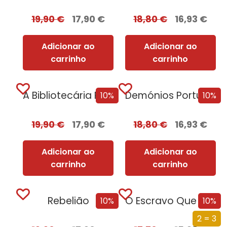
19,90
€
17,90
€
18,80
€
16,93
€
Adicionar ao
Adicionar ao
carrinho
carrinho
A Bibliotecária Portuguesa
Demónios Portugueses
10%
10%
19,90
€
17,90
€
18,80
€
16,93
€
Adicionar ao
Adicionar ao
carrinho
carrinho
Rebelião
O Escravo Que se Tornou Fidalgo
10%
10%
2 = 3