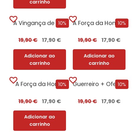
carrinho
A Vingança de Roma
A Força da Honra + Oferta Feridas de Guerra
10%
10%
19,90
€
17,90
€
19,90
€
17,90
€
Adicionar ao
Adicionar ao
carrinho
carrinho
A Força da Honra
Guerreiro + Oferta Diário de Um Carbonário
10%
10%
19,90
€
17,90
€
19,90
€
17,90
€
Adicionar ao
carrinho