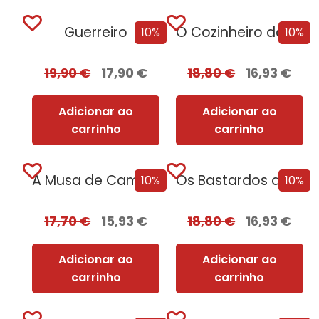
Guerreiro
O Cozinheiro da Rainha Adúltera
10%
10%
19,90
€
17,90
€
18,80
€
16,93
€
Adicionar ao
Adicionar ao
carrinho
carrinho
A Musa de Camões [Nova Edição]
Os Bastardos de Hitler
10%
10%
17,70
€
15,93
€
18,80
€
16,93
€
Adicionar ao
Adicionar ao
carrinho
carrinho