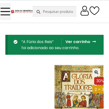
Pesquisar
Pesquisa
por:
“A Fúria dos Reis”
Ver carrinho
foi adicionado ao seu carrinho.
30%
2 = 3