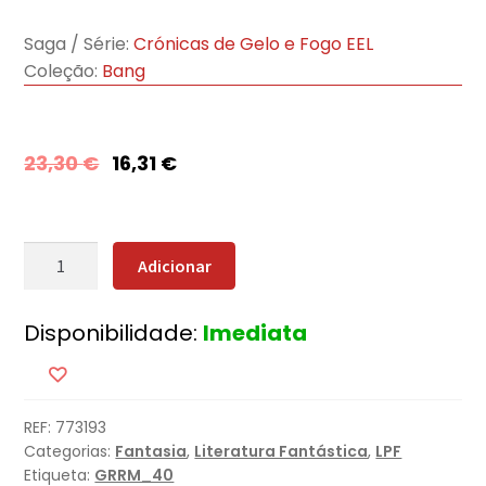
Saga / Série:
Crónicas de Gelo e Fogo EEL
Coleção:
Bang
23,30
€
16,31
€
Quantidade
Adicionar
de
A
Disponibilidade:
Imediata
Glória
dos
Traidores
(Edição
REF:
773193
especial
Categorias:
Fantasia
,
Literatura Fantástica
,
LPF
limitada)
Etiqueta:
GRRM_40