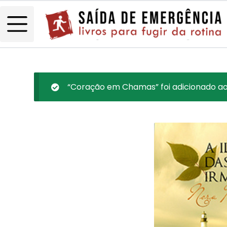
“Coração em Chamas” foi adicionado ao 