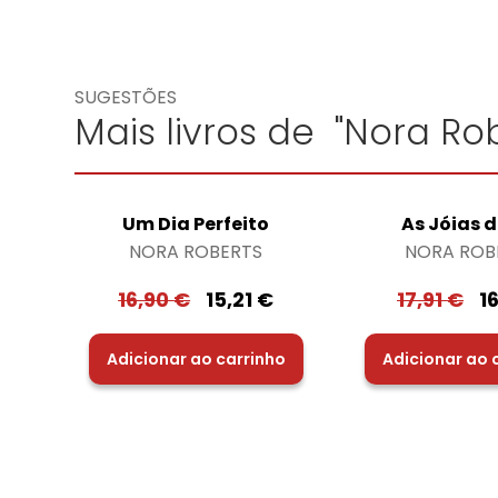
SUGESTÕES
Mais livros de "Nora Rob
Um Dia Perfeito
As Jóias d
NORA ROBERTS
NORA ROB
16,90
€
15,21
€
17,91
€
1
Adicionar ao carrinho
Adicionar ao 