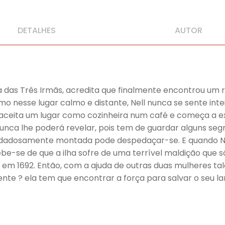
DETALHES
AUTOR
das Três Irmãs, acredita que finalmente encontrou um re
smo nesse lugar calmo e distante, Nell nunca se sente i
aceita um lugar como cozinheira num café e começa a ex
 nunca lhe poderá revelar, pois tem de guardar alguns se
cuidadosamente montada pode despedaçar-se. E quando N
be-se de que a ilha sofre de uma terrível maldição que 
ha em 1692. Então, com a ajuda de outras duas mulheres 
? ela tem que encontrar a força para salvar o seu lar,