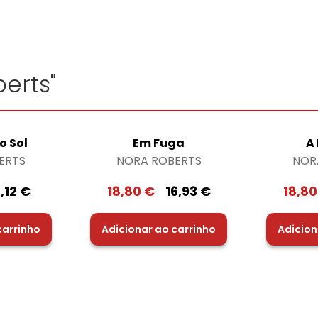
erts"
o Sol
Em Fuga
A
ERTS
NORA ROBERTS
NOR
6,12
€
18,80
€
16,93
€
18,8
carrinho
Adicionar ao carrinho
Adicion