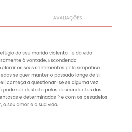
AVALIAÇÕES
fúgio do seu marido violento… e da vida
nteiramente à vontade. Escondendo
plorar os seus sentimentos pelo simpático
gredos se quer manter o passado longe de si.
ell começa a questionar-se se alguma vez
só pode ser desfeita pelas descendentes das
talentosas e determinadas ? e com os pesadelos
 o seu amor e a sua vida.