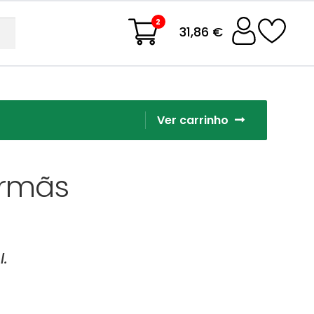
2
31,86 €
Ver carrinho
 Irmãs
l.