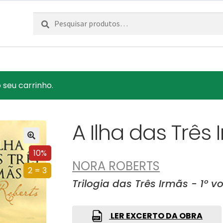
Pesquisar
Pesquisa
por:
seu carrinho.
A Ilha das Três
10%
NORA ROBERTS
2 = 3
Trilogia das Três Irmãs - 1º vo
LER EXCERTO DA OBRA