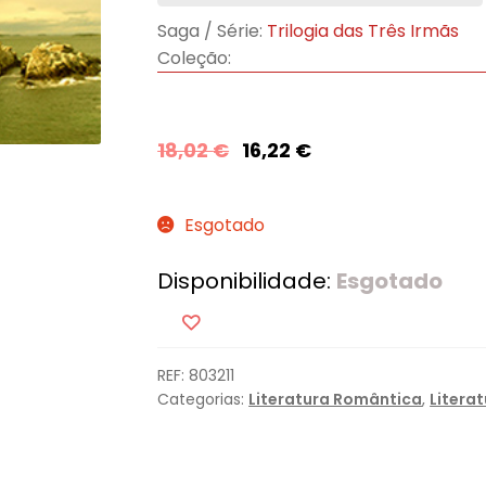
Saga / Série:
Trilogia das Três Irmãs
Coleção:
18,02
€
16,22
€
Esgotado
Disponibilidade:
Esgotado
REF:
803211
Categorias:
Literatura Romântica
,
Litera