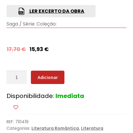
LER EXCERTO DA OBRA
Saga / Série:
Coleção:
17,70
€
15,93
€
Quantidade
Adicionar
de
A
Disponibilidade:
Imediata
Mentira
REF:
710419
Categorias:
Literatura Romântica
,
Literatura