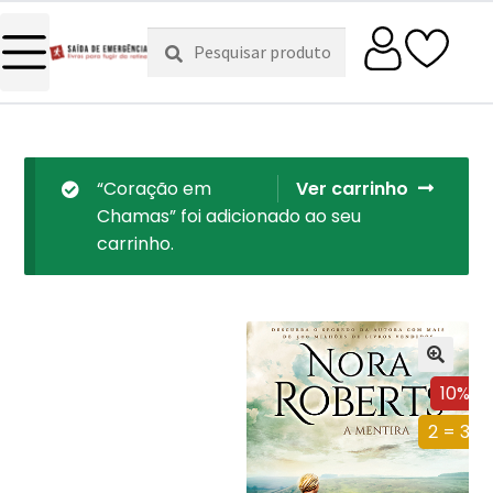
Pesquisar
Pesquisa
por:
“Coração em
Ver carrinho
Chamas” foi adicionado ao seu
carrinho.
10%
2 = 3