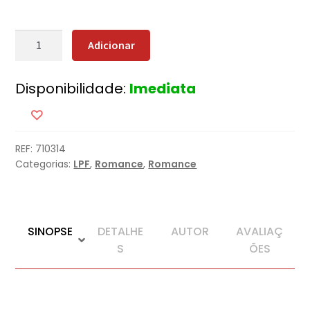
Quantidade
Adicionar
de
A
Disponibilidade:
Imediata
Mulher
no
Expresso
do
REF:
710314
Oriente
Categorias:
LPF
,
Romance
,
Romance
SINOPSE
DETALHE
AUTOR
AVALIAÇ
S
ÕES