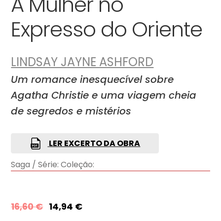
A Mulher no
Expresso do Oriente
LINDSAY JAYNE ASHFORD
Um romance inesquecível sobre
Agatha Christie e uma viagem cheia
de segredos e mistérios
LER EXCERTO DA OBRA
Saga / Série:
Coleção:
16,60
€
14,94
€