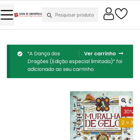
Pesquisar
Pesquisa
por:
“A Dança dos
Ver carrinho
Dragões (Edição especial limitada)” foi
adicionado ao seu carrinho.
30%
2 = 3