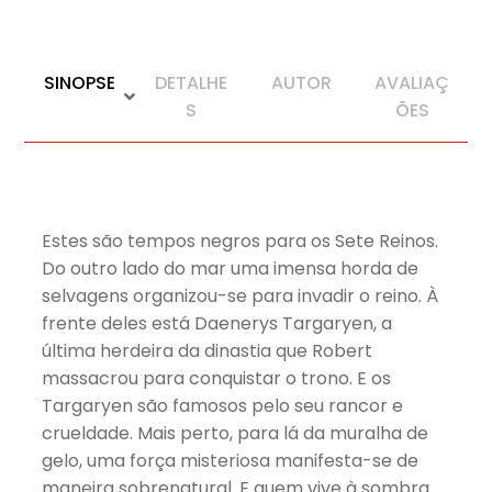
SINOPSE
DETALHE
AUTOR
AVALIAÇ
S
ÕES
Estes são tempos negros para os Sete Reinos.
Do outro lado do mar uma imensa horda de
selvagens organizou-se para invadir o reino. À
frente deles está Daenerys Targaryen, a
última herdeira da dinastia que Robert
massacrou para conquistar o trono. E os
Targaryen são famosos pelo seu rancor e
crueldade. Mais perto, para lá da muralha de
gelo, uma força misteriosa manifesta-se de
maneira sobrenatural. E quem vive à sombra