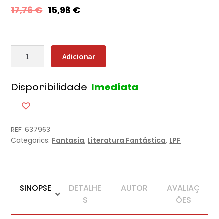
17,76
€
15,98
€
Quantidade
Adicionar
de
Histórias
Disponibilidade:
Imediata
de
Vigaristas
e
Canalhas
REF:
637963
Categorias:
Fantasia
,
Literatura Fantástica
,
LPF
SINOPSE
DETALHE
AUTOR
AVALIAÇ
S
ÕES