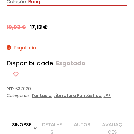
Coleção:
Bang
19,03
€
17,13
€
Esgotado
Disponibilidade:
Esgotado
REF:
637020
Categorias:
Fantasia
,
Literatura Fantástica
,
LPF
SINOPSE
DETALHE
AUTOR
AVALIAÇ
S
ÕES